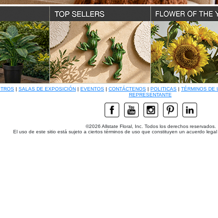
OTROS
|
SALAS DE EXPOSICIÓN
|
EVENTOS
|
CONTÁCTENOS
|
POLITICAS
|
TÉRMINOS DE 
REPRESENTANTE
©2026 Allstate Floral, Inc. Todos los derechos reservados.
El uso de este sitio está sujeto a ciertos términos de uso que constituyen un acuerdo legal e